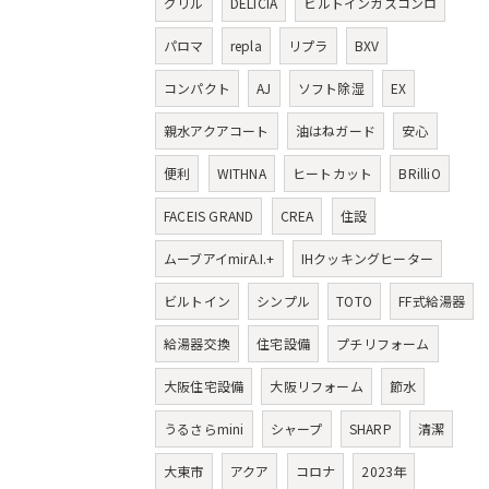
グリル
DELICIA
ビルトインガスコンロ
パロマ
repla
リプラ
BXV
コンパクト
AJ
ソフト除湿
EX
親水アクアコート
油はねガード
安心
便利
WITHNA
ヒートカット
BRilliO
FACEIS GRAND
CREA
住設
ムーブアイmirA.I.+
IHクッキングヒーター
ビルトイン
シンプル
TOTO
FF式給湯器
給湯器交換
住宅設備
プチリフォーム
大阪住宅設備
大阪リフォーム
節水
うるさらmini
シャープ
SHARP
清潔
大東市
アクア
コロナ
2023年