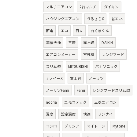
マルチエアコン
2台マルチ
ダイキン
ハウジングエアコン
うるさらX
省エネ
節電
エコ
日立
白くまくん
凍結洗浄
三菱
霧ヶ峰
DAIKIN
エアコンメーカー
室外機
レンジフード
スリム型
MITSUBISHI
パナソニック
ナノイーX
富士通
ノーリツ
ノーリツFami
Fami
レンジフードスリム型
nocria
エモコテック
三菱エアコン
温度
設定温度
快適
リンナイ
コンロ
デリシア
マイトーン
Mytone