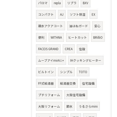
パロマ
repla
リプラ
BXV
コンパクト
AJ
ソフト除湿
EX
親水アクアコート
油はねガード
安心
便利
WITHNA
ヒートカット
BRilliO
FACEIS GRAND
CREA
住設
ムーブアイmirA.I.+
IHクッキングヒーター
ビルトイン
シンプル
TOTO
FF式給湯器
給湯器交換
住宅設備
プチリフォーム
大阪住宅設備
大阪リフォーム
節水
うるさらmini