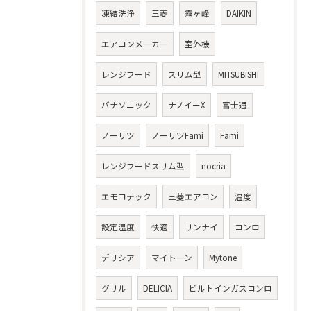
凍結洗浄
三菱
霧ヶ峰
DAIKIN
エアコンメーカー
室外機
レンジフード
スリム型
MITSUBISHI
パナソニック
ナノイーX
富士通
ノーリツ
ノーリツFami
Fami
レンジフードスリム型
nocria
エモコテック
三菱エアコン
温度
設定温度
快適
リンナイ
コンロ
デリシア
マイトーン
Mytone
グリル
DELICIA
ビルトインガスコンロ