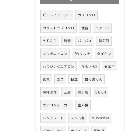
ビルトインコンロ
ガスコンロ
ガラストップコンロ
便器
エアコン
うるさら
加湿
パーパス
排気筒
マルチエアコン
2台マルチ
ダイキン
ハウジングエアコン
うるさらX
省エネ
節電
エコ
日立
白くまくん
凍結洗浄
三菱
霧ヶ峰
DAIKIN
エアコンメーカー
室外機
レンジフード
スリム型
MITSUBISHI
パナソニック
ナノイーX
富士通