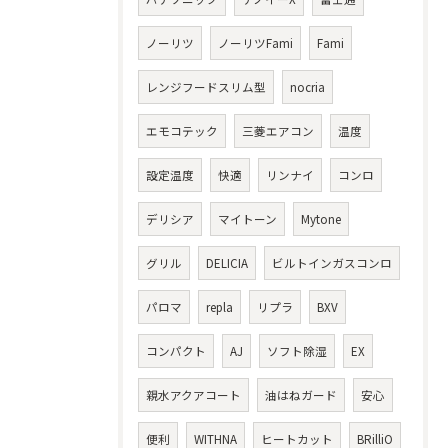
ノーリツ
ノーリツFami
Fami
レンジフードスリム型
nocria
エモコテック
三菱エアコン
温度
設定温度
快適
リンナイ
コンロ
デリシア
マイトーン
Mytone
グリル
DELICIA
ビルトインガスコンロ
パロマ
repla
リプラ
BXV
コンパクト
AJ
ソフト除湿
EX
親水アクアコート
油はねガード
安心
便利
WITHNA
ヒートカット
BRilliO