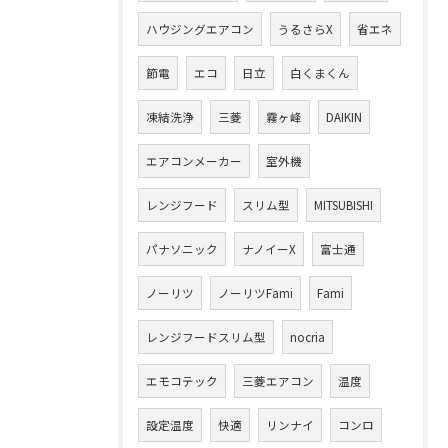
ハウジングエアコン
うるさらX
省エネ
節電
エコ
日立
白くまくん
凍結洗浄
三菱
霧ヶ峰
DAIKIN
エアコンメーカー
室外機
レンジフード
スリム型
MITSUBISHI
パナソニック
ナノイーX
富士通
ノーリツ
ノーリツFami
Fami
レンジフードスリム型
nocria
エモコテック
三菱エアコン
温度
設定温度
快適
リンナイ
コンロ