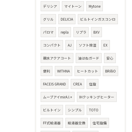
デリシア
マイトーン
Mytone
グリル
DELICIA
ビルトインガスコンロ
パロマ
repla
リプラ
BXV
コンパクト
AJ
ソフト除湿
EX
親水アクアコート
油はねガード
安心
便利
WITHNA
ヒートカット
BRilliO
FACEIS GRAND
CREA
住設
ムーブアイmirA.I.+
IHクッキングヒーター
ビルトイン
シンプル
TOTO
FF式給湯器
給湯器交換
住宅設備