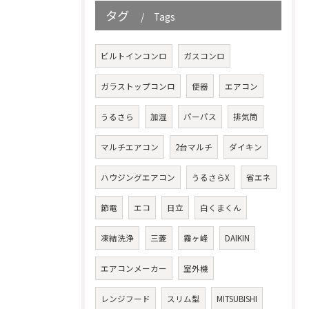
タグ
Tags
ビルトインコンロ
ガスコンロ
ガラストップコンロ
便器
エアコン
うるさら
加湿
パーパス
排気筒
マルチエアコン
2台マルチ
ダイキン
ハウジングエアコン
うるさらX
省エネ
節電
エコ
日立
白くまくん
凍結洗浄
三菱
霧ヶ峰
DAIKIN
エアコンメーカー
室外機
レンジフード
スリム型
MITSUBISHI