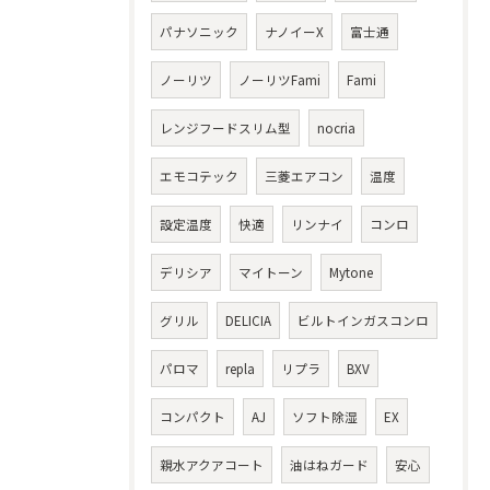
パナソニック
ナノイーX
富士通
ノーリツ
ノーリツFami
Fami
レンジフードスリム型
nocria
エモコテック
三菱エアコン
温度
設定温度
快適
リンナイ
コンロ
デリシア
マイトーン
Mytone
グリル
DELICIA
ビルトインガスコンロ
パロマ
repla
リプラ
BXV
コンパクト
AJ
ソフト除湿
EX
親水アクアコート
油はねガード
安心