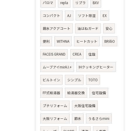
パロマ
repla
リプラ
BXV
コンパクト
AJ
ソフト除湿
EX
親水アクアコート
油はねガード
安心
便利
WITHNA
ヒートカット
BRilliO
FACEIS GRAND
CREA
住設
ムーブアイmirA.I.+
IHクッキングヒーター
ビルトイン
シンプル
TOTO
FF式給湯器
給湯器交換
住宅設備
プチリフォーム
大阪住宅設備
大阪リフォーム
節水
うるさらmini