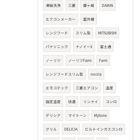
凍結洗浄
三菱
霧ヶ峰
DAIKIN
エアコンメーカー
室外機
レンジフード
スリム型
MITSUBISHI
パナソニック
ナノイーX
富士通
ノーリツ
ノーリツFami
Fami
レンジフードスリム型
nocria
エモコテック
三菱エアコン
温度
設定温度
快適
リンナイ
コンロ
デリシア
マイトーン
Mytone
グリル
DELICIA
ビルトインガスコンロ