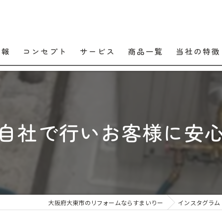
情報
コンセプト
サービス
商品一覧
当社の特徴
口コミ
販売
よくある質問
交換
自社で行いお客様に安
工事
メンテナンス
住宅設備
大阪府大東市のリフォームならすまいりー
インスタグラム