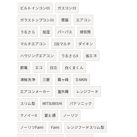
ビルトインコンロ
ガスコンロ
ガラストップコンロ
便器
エアコン
うるさら
加湿
パーパス
排気筒
マルチエアコン
2台マルチ
ダイキン
ハウジングエアコン
うるさらX
省エネ
節電
エコ
日立
白くまくん
凍結洗浄
三菱
霧ヶ峰
DAIKIN
エアコンメーカー
室外機
レンジフード
スリム型
MITSUBISHI
パナソニック
ナノイーX
富士通
ノーリツ
ノーリツFami
Fami
レンジフードスリム型