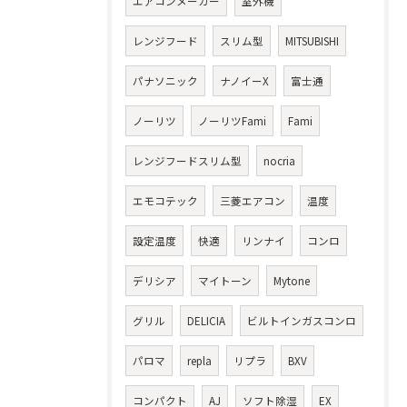
エアコンメーカー
室外機
レンジフード
スリム型
MITSUBISHI
パナソニック
ナノイーX
富士通
ノーリツ
ノーリツFami
Fami
レンジフードスリム型
nocria
エモコテック
三菱エアコン
温度
設定温度
快適
リンナイ
コンロ
デリシア
マイトーン
Mytone
グリル
DELICIA
ビルトインガスコンロ
パロマ
repla
リプラ
BXV
コンパクト
AJ
ソフト除湿
EX