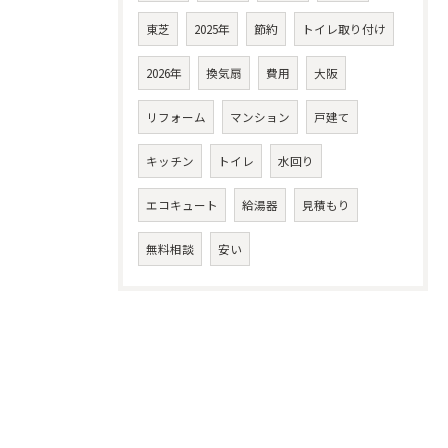
東芝
2025年
節約
トイレ取り付け
2026年
換気扇
費用
大阪
リフォーム
マンション
戸建て
キッチン
トイレ
水回り
エコキュート
給湯器
見積もり
無料相談
安い