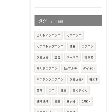
タグ
Tags
ビルトインコンロ
ガスコンロ
ガラストップコンロ
便器
エアコン
うるさら
加湿
パーパス
排気筒
マルチエアコン
2台マルチ
ダイキン
ハウジングエアコン
うるさらX
省エネ
節電
エコ
日立
白くまくん
凍結洗浄
三菱
霧ヶ峰
DAIKIN