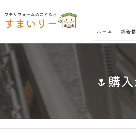
ホーム
新着
🌷購