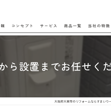
情報
コンセプト
サービス
商品一覧
当社の特徴
口コミ
販売
よくある質問
交換
入から設置までお任せくだ
工事
メンテナンス
住宅設備
大阪府大東市のリフォームならすまいり