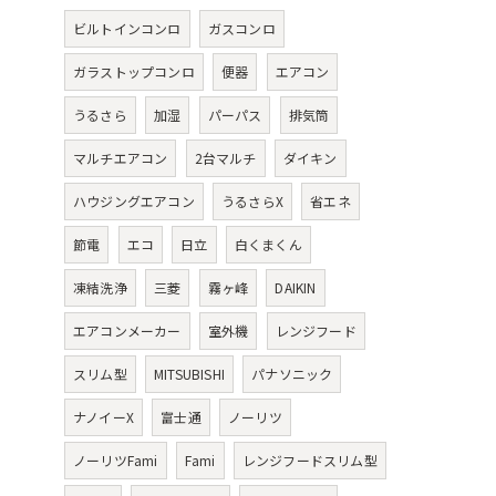
ビルトインコンロ
ガスコンロ
ガラストップコンロ
便器
エアコン
うるさら
加湿
パーパス
排気筒
マルチエアコン
2台マルチ
ダイキン
ハウジングエアコン
うるさらX
省エネ
節電
エコ
日立
白くまくん
凍結洗浄
三菱
霧ヶ峰
DAIKIN
エアコンメーカー
室外機
レンジフード
スリム型
MITSUBISHI
パナソニック
ナノイーX
富士通
ノーリツ
ノーリツFami
Fami
レンジフードスリム型