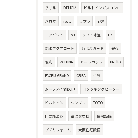
グリル
DELICIA
ビルトインガスコンロ
パロマ
repla
リプラ
BXV
コンパクト
AJ
ソフト除湿
EX
親水アクアコート
油はねガード
安心
便利
WITHNA
ヒートカット
BRilliO
FACEIS GRAND
CREA
住設
ムーブアイmirA.I.+
IHクッキングヒーター
ビルトイン
シンプル
TOTO
FF式給湯器
給湯器交換
住宅設備
プチリフォーム
大阪住宅設備