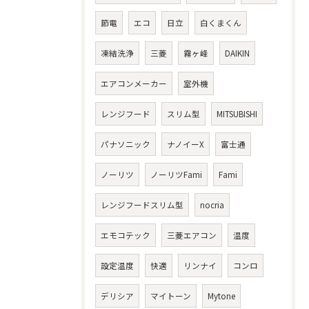
節電
エコ
日立
白くまくん
凍結洗浄
三菱
霧ヶ峰
DAIKIN
エアコンメーカー
室外機
レンジフード
スリム型
MITSUBISHI
パナソニック
ナノイーX
富士通
ノーリツ
ノーリツFami
Fami
レンジフードスリム型
nocria
エモコテック
三菱エアコン
温度
設定温度
快適
リンナイ
コンロ
デリシア
マイトーン
Mytone