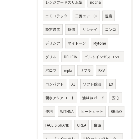
レンジフードスリム型
nocria
エモコテック
三菱エアコン
温度
設定温度
快適
リンナイ
コンロ
デリシア
マイトーン
Mytone
グリル
DELICIA
ビルトインガスコンロ
パロマ
repla
リプラ
BXV
コンパクト
AJ
ソフト除湿
EX
親水アクアコート
油はねガード
安心
便利
WITHNA
ヒートカット
BRilliO
FACEIS GRAND
CREA
住設
ムーブアイmirA.I.+
IHクッキングヒーター