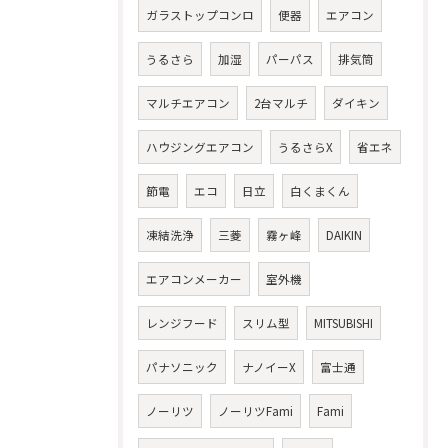
ガラストップコンロ
便器
エアコン
うるさら
加湿
パーパス
排気筒
マルチエアコン
2台マルチ
ダイキン
ハウジングエアコン
うるさらX
省エネ
節電
エコ
日立
白くまくん
凍結洗浄
三菱
霧ヶ峰
DAIKIN
エアコンメーカー
室外機
レンジフード
スリム型
MITSUBISHI
パナソニック
ナノイーX
富士通
ノーリツ
ノーリツFami
Fami