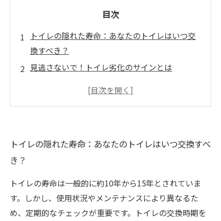
目次
トイレの隠れた寿命：あなたのトイレはいつ交
換すべき？
見逃さないで！トイレ劣化のサインとは
トイレの危険信号：ひび割れや水漏れは交換時
期の合図
最新トイレの利点：快適さと省エネの両立
定期点検が未来の快適さを守る！トイレ維持の
トイレの隠れた寿命：あなたのトイレはいつ交換すべ
重要性
き？
賢い選び方：理想のトイレリフォームのステッ
プ
トイレの寿命は一般的に約10年から15年とされていま
トイレのリフォーム成功談：快適な生活を手に
す。しかし、使用状況やメンテナンスにより異なるた
入れるために
め、定期的なチェックが重要です。トイレの交換時期を