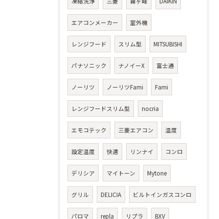
凍結洗浄
三菱
霧ヶ峰
DAIKIN
エアコンメーカー
室外機
レンジフード
スリム型
MITSUBISHI
パナソニック
ナノイーX
富士通
ノーリツ
ノーリツFami
Fami
レンジフードスリム型
nocria
エモコテック
三菱エアコン
温度
設定温度
快適
リンナイ
コンロ
デリシア
マイトーン
Mytone
グリル
DELICIA
ビルトインガスコンロ
パロマ
repla
リプラ
BXV