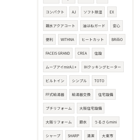
コンパクト
AJ
ソフト除湿
EX
親水アクアコート
油はねガード
安心
便利
WITHNA
ヒートカット
BRilliO
FACEIS GRAND
CREA
住設
ムーブアイmirA.I.+
IHクッキングヒーター
ビルトイン
シンプル
TOTO
FF式給湯器
給湯器交換
住宅設備
プチリフォーム
大阪住宅設備
大阪リフォーム
節水
うるさらmini
シャープ
SHARP
清潔
大東市