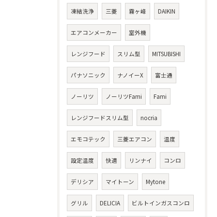
凍結洗浄
三菱
霧ヶ峰
DAIKIN
エアコンメーカー
室外機
レンジフード
スリム型
MITSUBISHI
パナソニック
ナノイーX
富士通
ノーリツ
ノーリツFami
Fami
レンジフードスリム型
nocria
エモコテック
三菱エアコン
温度
設定温度
快適
リンナイ
コンロ
デリシア
マイトーン
Mytone
グリル
DELICIA
ビルトインガスコンロ