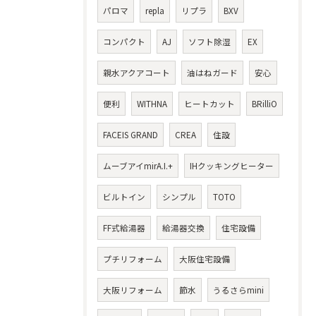
パロマ
repla
リプラ
BXV
コンパクト
AJ
ソフト除湿
EX
親水アクアコート
油はねガード
安心
便利
WITHNA
ヒートカット
BRilliO
FACEIS GRAND
CREA
住設
ムーブアイmirA.I.+
IHクッキングヒーター
ビルトイン
シンプル
TOTO
FF式給湯器
給湯器交換
住宅設備
プチリフォーム
大阪住宅設備
大阪リフォーム
節水
うるさらmini