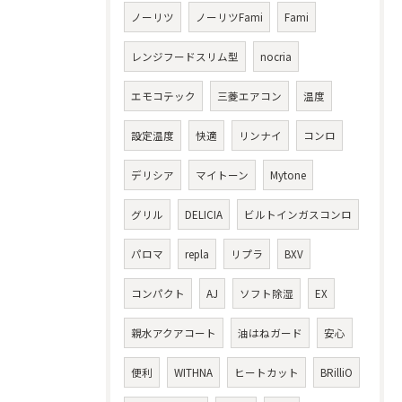
ノーリツ
ノーリツFami
Fami
レンジフードスリム型
nocria
エモコテック
三菱エアコン
温度
設定温度
快適
リンナイ
コンロ
デリシア
マイトーン
Mytone
グリル
DELICIA
ビルトインガスコンロ
パロマ
repla
リプラ
BXV
コンパクト
AJ
ソフト除湿
EX
親水アクアコート
油はねガード
安心
便利
WITHNA
ヒートカット
BRilliO