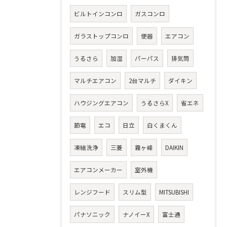
ビルトインコンロ
ガスコンロ
ガラストップコンロ
便器
エアコン
うるさら
加湿
パーパス
排気筒
マルチエアコン
2台マルチ
ダイキン
ハウジングエアコン
うるさらX
省エネ
節電
エコ
日立
白くまくん
凍結洗浄
三菱
霧ヶ峰
DAIKIN
エアコンメーカー
室外機
レンジフード
スリム型
MITSUBISHI
パナソニック
ナノイーX
富士通