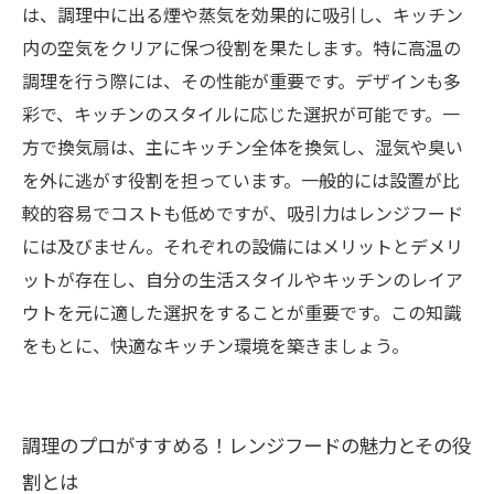
の両方のメリットを解説
は、調理中に出る煙や蒸気を効果的に吸引し、キッチン
快適なキッチンライフを手に入れる！最適な換
内の空気をクリアに保つ役割を果たします。特に高温の
気システムの決定方法
調理を行う際には、その性能が重要です。デザインも多
彩で、キッチンのスタイルに応じた選択が可能です。一
方で換気扇は、主にキッチン全体を換気し、湿気や臭い
を外に逃がす役割を担っています。一般的には設置が比
較的容易でコストも低めですが、吸引力はレンジフード
には及びません。それぞれの設備にはメリットとデメリ
ットが存在し、自分の生活スタイルやキッチンのレイア
ウトを元に適した選択をすることが重要です。この知識
をもとに、快適なキッチン環境を築きましょう。
調理のプロがすすめる！レンジフードの魅力とその役
割とは