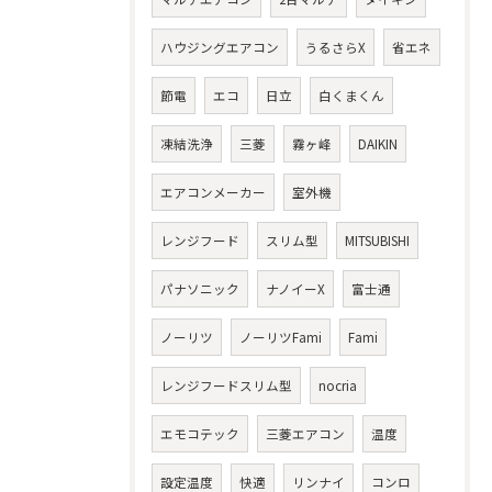
ハウジングエアコン
うるさらX
省エネ
節電
エコ
日立
白くまくん
凍結洗浄
三菱
霧ヶ峰
DAIKIN
エアコンメーカー
室外機
レンジフード
スリム型
MITSUBISHI
パナソニック
ナノイーX
富士通
ノーリツ
ノーリツFami
Fami
レンジフードスリム型
nocria
エモコテック
三菱エアコン
温度
設定温度
快適
リンナイ
コンロ