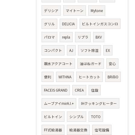
デリシア
マイトーン
Mytone
グリル
DELICIA
ビルトインガスコンロ
パロマ
repla
リプラ
BXV
コンパクト
AJ
ソフト除湿
EX
親水アクアコート
油はねガード
安心
便利
WITHNA
ヒートカット
BRilliO
FACEIS GRAND
CREA
住設
ムーブアイmirA.I.+
IHクッキングヒーター
ビルトイン
シンプル
TOTO
FF式給湯器
給湯器交換
住宅設備