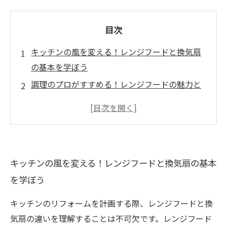
目次
キッチンの風を変える！レンジフードと換気扇
の基本を学ぼう
調理のプロがすすめる！レンジフードの魅力と
その役割とは
換気扇の真実：キッチンの空気をどのように守
るのか
レンジフードと換気扇の機能を徹底解説！何が
キッチンの風を変える！レンジフードと換気扇の基本
違うのかを理解しよう
を学ぼう
選ぶべきはどちら？ライフスタイルに合った換
気システムの選び方
キッチンのリフォームを計画する際、レンジフードと換
リフォーム成功の秘訣！レンジフードと換気扇
気扇の違いを理解することは不可欠です。レンジフード