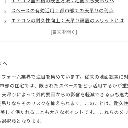
エアコン室外機の設置方法：地面から天吊りへ
スペースの有効活用：都市部での天吊りの利点
エアコンの耐久性向上：天吊り設置のメリットとは
メンテナンスが楽になる？天吊り室外機の利便性
住宅の美観を保つ：天吊りで外観を損ねない
天吊り設置がリフォーム計画に与える影響を考察
エアコン室外機の天吊り設置まとめ：未来の選択肢
りへ
リフォーム業界で注目を集めています。従来の地面設置に
都市部の住宅では、限られたスペースをどう活用するかが重
、天吊りによって外的要因からの影響を軽減できる点も魅
天吊りならそのリスクを抑えられます。このことは、耐久
美しく保たれることも大きなポイントです。 これらのメ
る選択肢となります。