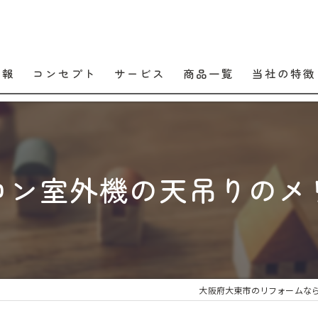
情報
コンセプト
サービス
商品一覧
当社の特徴
口コミ
販売
よくある質問
交換
コン室外機の天吊りのメ
工事
メンテナンス
住宅設備
大阪府大東市のリフォームな