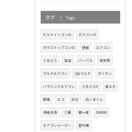
タグ
Tags
ビルトインコンロ
ガスコンロ
ガラストップコンロ
便器
エアコン
うるさら
加湿
パーパス
排気筒
マルチエアコン
2台マルチ
ダイキン
ハウジングエアコン
うるさらX
省エネ
節電
エコ
日立
白くまくん
凍結洗浄
三菱
霧ヶ峰
DAIKIN
エアコンメーカー
室外機