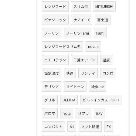
レンジフード
スリム型
MITSUBISHI
パナソニック
ナノイーX
富士通
ノーリツ
ノーリツFami
Fami
レンジフードスリム型
nocria
エモコテック
三菱エアコン
温度
設定温度
快適
リンナイ
コンロ
デリシア
マイトーン
Mytone
グリル
DELICIA
ビルトインガスコンロ
パロマ
repla
リプラ
BXV
コンパクト
AJ
ソフト除湿
EX