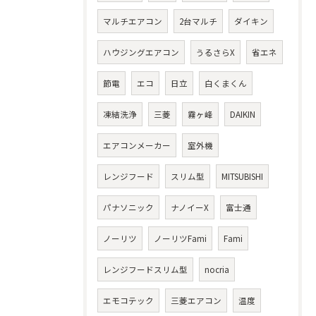
マルチエアコン
2台マルチ
ダイキン
ハウジングエアコン
うるさらX
省エネ
節電
エコ
日立
白くまくん
凍結洗浄
三菱
霧ヶ峰
DAIKIN
エアコンメーカー
室外機
レンジフード
スリム型
MITSUBISHI
パナソニック
ナノイーX
富士通
ノーリツ
ノーリツFami
Fami
レンジフードスリム型
nocria
エモコテック
三菱エアコン
温度