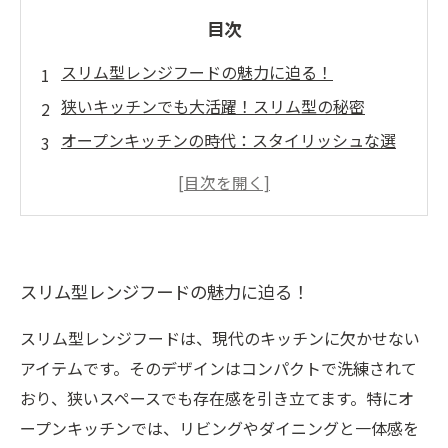
目次
スリム型レンジフードの魅力に迫る！
狭いキッチンでも大活躍！スリム型の秘密
オープンキッチンの時代：スタイリッシュな選
択肢
静かな空間を実現するスリム型レンジフードの
利点
リフォームで差をつける！スリム型レンジフー
スリム型レンジフードの魅力に迫る！
ドの選び方
選ばれる理由：スリム型レンジフードのユニー
スリム型レンジフードは、現代のキッチンに欠かせない
クな特長
アイテムです。そのデザインはコンパクトで洗練されて
キッチンリフォームの新定番！スリム型レンジ
おり、狭いスペースでも存在感を引き立てます。特にオ
フードの未来
ープンキッチンでは、リビングやダイニングと一体感を