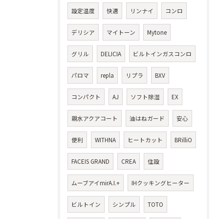
設定温度
快適
リンナイ
コンロ
デリシア
マイトーン
Mytone
グリル
DELICIA
ビルトインガスコンロ
パロマ
repla
リプラ
BXV
コンパクト
AJ
ソフト除湿
EX
親水アクアコート
油はねガード
安心
便利
WITHNA
ヒートカット
BRilliO
FACEIS GRAND
CREA
住設
ムーブアイmirA.I.+
IHクッキングヒーター
ビルトイン
シンプル
TOTO