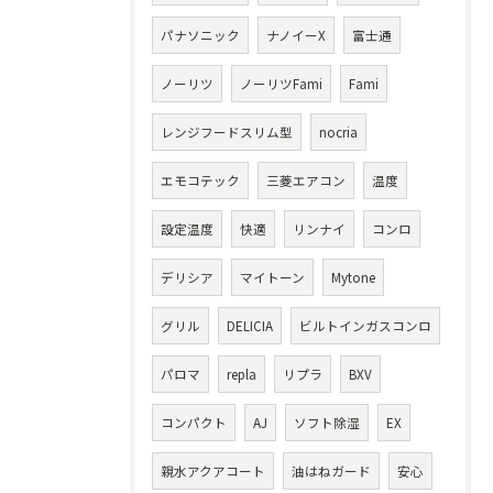
パナソニック
ナノイーX
富士通
ノーリツ
ノーリツFami
Fami
レンジフードスリム型
nocria
エモコテック
三菱エアコン
温度
設定温度
快適
リンナイ
コンロ
デリシア
マイトーン
Mytone
グリル
DELICIA
ビルトインガスコンロ
パロマ
repla
リプラ
BXV
コンパクト
AJ
ソフト除湿
EX
親水アクアコート
油はねガード
安心