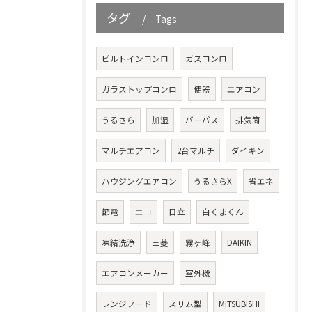
タグ
Tags
ビルトインコンロ
ガスコンロ
ガラストップコンロ
便器
エアコン
うるさら
加湿
パーパス
排気筒
マルチエアコン
2台マルチ
ダイキン
ハウジングエアコン
うるさらX
省エネ
節電
エコ
日立
白くまくん
凍結洗浄
三菱
霧ヶ峰
DAIKIN
エアコンメーカー
室外機
レンジフード
スリム型
MITSUBISHI