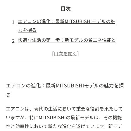
目次
エアコンの進化：最新MITSUBISHIモデルの魅
力を探る
快適な生活の第一歩：新モデルの省エネ性能と
は
静かな環境を実現する：MITSUBISHIエアコン
の静音性
健康を守る空気清浄機能：最新モデルで実現す
エアコンの進化：最新MITSUBISHIモデルの魅力を探
る快適空間
る
リフォーム時に考慮すべきエアコンの新しい活
用法
エアコンは、現代の生活において重要な役割を果たして
エアコンの効果的な使用法：ライフスタイルに
いますが、特にMITSUBISHIの最新モデルは、その機能
合わせた選び方
性と効率性において新たな進化を遂げています。新モデ