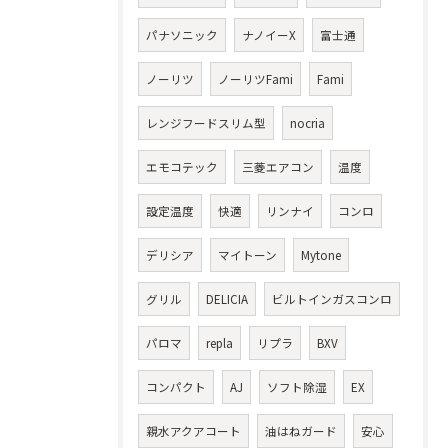
パナソニック
ナノイーX
富士通
ノーリツ
ノーリツFami
Fami
レンジフードスリム型
nocria
エモコテック
三菱エアコン
温度
設定温度
快適
リンナイ
コンロ
デリシア
マイトーン
Mytone
グリル
DELICIA
ビルトインガスコンロ
パロマ
repla
リプラ
BXV
コンパクト
AJ
ソフト除湿
EX
親水アクアコート
油はねガード
安心