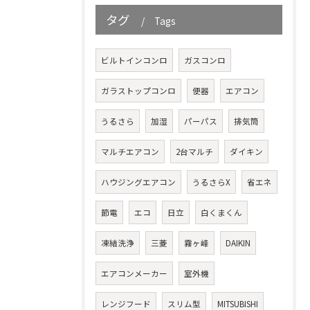
タグ
Tags
ビルトインコンロ
ガスコンロ
ガラストップコンロ
便器
エアコン
うるさら
加湿
パーパス
排気筒
マルチエアコン
2台マルチ
ダイキン
ハウジングエアコン
うるさらX
省エネ
節電
エコ
日立
白くまくん
凍結洗浄
三菱
霧ヶ峰
DAIKIN
エアコンメーカー
室外機
レンジフード
スリム型
MITSUBISHI