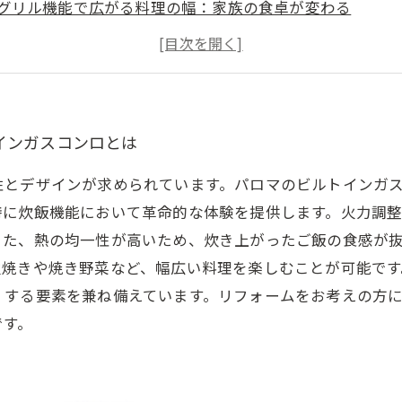
グリル機能で広がる料理の幅：家族の食卓が変わる
便利さとスタイルを両立：replaワイドグリルの魅力
炊飯機能で記憶に残る家族の食事を演出
リフォームでの最新設備導入の秘訣
美味しさを引き出すためのヒントと実践例
インガスコンロとは
とデザインが求められています。パロマのビルトインガスコ
特に炊飯機能において革命的な体験を提供します。火力調
また、熱の均一性が高いため、炊き上がったご飯の食感が
焼きや焼き野菜など、幅広い料理を楽しむことが可能です。
くする要素を兼ね備えています。リフォームをお考えの方
です。