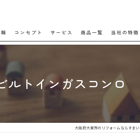
情報
コンセプト
サービス
商品一覧
当社の特徴
口コミ
販売
よくある質問
交換
ビルトインガスコンロ 【r
工事
メンテナンス
住宅設備
大阪府大東市のリフォームならすまい