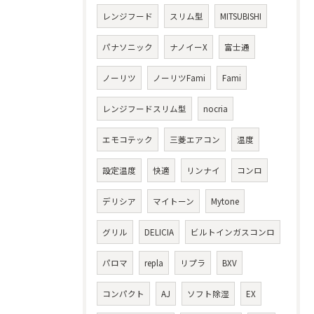
レンジフード
スリム型
MITSUBISHI
パナソニック
ナノイーX
富士通
ノーリツ
ノーリツFami
Fami
レンジフードスリム型
nocria
エモコテック
三菱エアコン
温度
設定温度
快適
リンナイ
コンロ
デリシア
マイトーン
Mytone
グリル
DELICIA
ビルトインガスコンロ
パロマ
repla
リプラ
BXV
コンパクト
AJ
ソフト除湿
EX