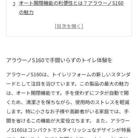
オート開閉機能の利便性とは？アラウーノS160
の魅力
小さなお子様も安心、アラウーノS160の衛生面
の配慮
スタイリッシュなデザインでおしゃれなトイレ
空間
アラウーノS160で手間いらずのトイレ体験を
アラウーノS160を使ったリフォーム事例と体験
談
アラウーノS160は、トイレリフォームの新しいスタンダ
自動開閉機能が日常生活をどう変えるのか
ードとして注目を浴びています。この製品の最大の魅力
快適なトイレ生活を実現するアラウーノS160の
は、オート開閉機能です。手を使わずにフタが自動で開
総まとめ
くため、清潔さを保ちながら、使用時のストレスを軽減
します。特に小さなお子様や高齢者がいる家庭では、手
間を省けるこの機能が大変役立ちます。 また、アラウー
ノS160はコンパクトでスタイリッシュなデザインが特長