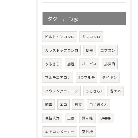
タグ
Tags
ビルトインコンロ
ガスコンロ
ガラストップコンロ
便器
エアコン
うるさら
加湿
パーパス
排気筒
マルチエアコン
2台マルチ
ダイキン
ハウジングエアコン
うるさらX
省エネ
節電
エコ
日立
白くまくん
凍結洗浄
三菱
霧ヶ峰
DAIKIN
エアコンメーカー
室外機