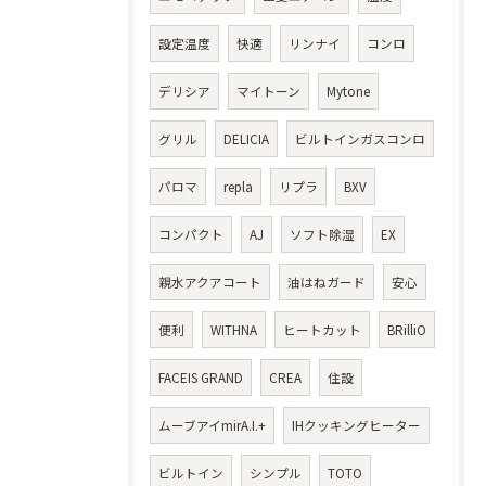
設定温度
快適
リンナイ
コンロ
デリシア
マイトーン
Mytone
グリル
DELICIA
ビルトインガスコンロ
パロマ
repla
リプラ
BXV
コンパクト
AJ
ソフト除湿
EX
親水アクアコート
油はねガード
安心
便利
WITHNA
ヒートカット
BRilliO
FACEIS GRAND
CREA
住設
ムーブアイmirA.I.+
IHクッキングヒーター
ビルトイン
シンプル
TOTO