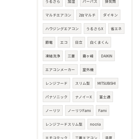
うるさら
加湿
パーパス
排気筒
マルチエアコン
2台マルチ
ダイキン
ハウジングエアコン
うるさらX
省エネ
節電
エコ
日立
白くまくん
凍結洗浄
三菱
霧ヶ峰
DAIKIN
エアコンメーカー
室外機
レンジフード
スリム型
MITSUBISHI
パナソニック
ナノイーX
富士通
ノーリツ
ノーリツFami
Fami
レンジフードスリム型
nocria
エモコテック
三菱エアコン
温度