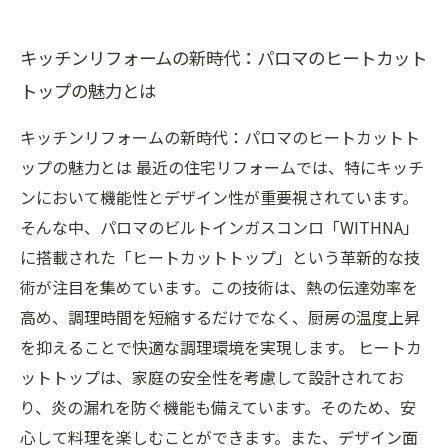
デザイン性と機能性の両立：リフォームに選ぶ
キッチンリフォームの新時代：パロマのヒートカット
べき理由
トップの魅力とは
快適な調理環境を実現するパロマのビルトイン
ガスコンロの特長
キッチンリフォームの新時代：パロマのヒートカットト
環境に優しいリフォーム：パロマが追求する持
ップの魅力とは 最近の住宅リフォームでは、特にキッチ
続可能な未来
ンにおいて機能性とデザイン性が重要視されています。
あなたのキッチンを変える！リフォーム成功の
そんな中、パロマのビルトインガスコンロ「WITHNA」
秘訣とまとめ
に搭載された「ヒートカットトップ」という革新的な技
術が注目を集めています。この技術は、熱の伝達効率を
高め、調理時間を短縮するだけでなく、厨房の温度上昇
を抑えることで快適な調理環境を実現します。 ヒートカ
ットトップは、家庭の安全性を考慮して設計されてお
り、炎の漏れを防ぐ機能も備えています。そのため、安
心して料理を楽しむことができます。また、デザイン面