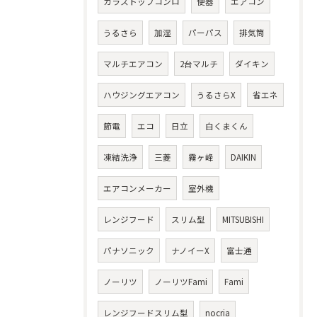
ガラストップコンロ
便器
エアコン
うるさら
加湿
パーパス
排気筒
マルチエアコン
2台マルチ
ダイキン
ハウジングエアコン
うるさらX
省エネ
節電
エコ
日立
白くまくん
凍結洗浄
三菱
霧ヶ峰
DAIKIN
エアコンメーカー
室外機
レンジフード
スリム型
MITSUBISHI
パナソニック
ナノイーX
富士通
ノーリツ
ノーリツFami
Fami
レンジフードスリム型
nocria