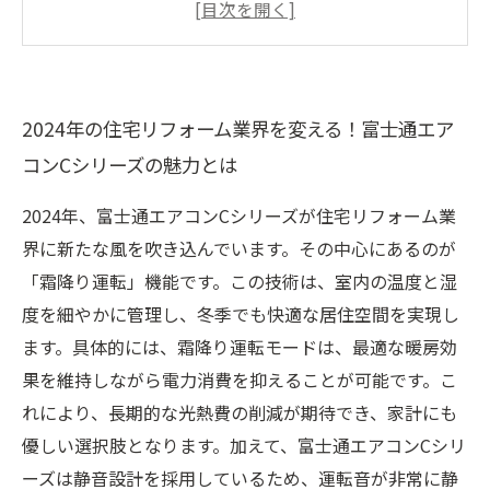
エネルギー効率を最大化！霜降り運転で暖房効
果を引き出そう
静音設計の新時代：驚くほど静かな富士通エア
2024年の住宅リフォーム業界を変える！富士通エア
コンCシリーズ
コンCシリーズの魅力とは
快適さと節約を両立！霜降り運転の効果を徹底
解説
2024年、富士通エアコンCシリーズが住宅リフォーム業
家族の健康を守る暖かい空間づくり - 富士通エ
界に新たな風を吹き込んでいます。その中心にあるのが
アコンがもたらす新しいライフスタイル
「霜降り運転」機能です。この技術は、室内の温度と湿
リフォーム時に知っておきたい！霜降り運転で
度を細やかに管理し、冬季でも快適な居住空間を実現し
実現する心地よい家づくり
ます。具体的には、霜降り運転モードは、最適な暖房効
果を維持しながら電力消費を抑えることが可能です。こ
れにより、長期的な光熱費の削減が期待でき、家計にも
優しい選択肢となります。加えて、富士通エアコンCシリ
ーズは静音設計を採用しているため、運転音が非常に静