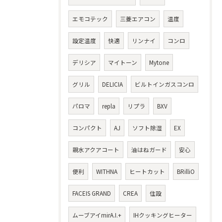
エモコテック
三菱エアコン
温度
設定温度
快適
リンナイ
コンロ
デリシア
マイトーン
Mytone
グリル
DELICIA
ビルトインガスコンロ
パロマ
repla
リプラ
BXV
コンパクト
AJ
ソフト除湿
EX
親水アクアコート
油はねガード
安心
便利
WITHNA
ヒートカット
BRilliO
FACEIS GRAND
CREA
住設
ムーブアイmirA.I.+
IHクッキングヒーター