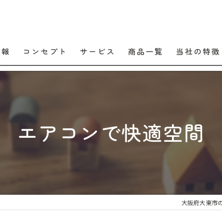
情報
コンセプト
サービス
商品一覧
当社の特徴
口コミ
販売
よくある質問
交換
エアコンで快適空間
工事
メンテナンス
住宅設備
大阪府大東市