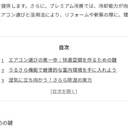
を提供します。さらに、プレミアム冷房では、冷却能力が
エアコン選びと活用法により、リフォームや新築の際に、
目次
エアコン選びの第一歩：快適空間を作るための鍵
うるさら機能で健康的な室内環境を手に入れよう
湿気に立ち向かう！さらら除湿の実力
急な暑さに備える！プレミアム冷房のすすめ
理想の住まいを追求する！エアコン活用法
リフォームの新常識：エアコンで実現する快適ライフ
快適空間の完成！あなたもエアコンマスターになろう
めの鍵