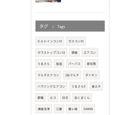
タグ
Tags
ビルトインコンロ
ガスコンロ
ガラストップコンロ
便器
エアコン
うるさら
加湿
パーパス
排気筒
マルチエアコン
2台マルチ
ダイキン
ハウジングエアコン
うるさらX
省エネ
節電
エコ
日立
白くまくん
凍結洗浄
三菱
霧ヶ峰
DAIKIN