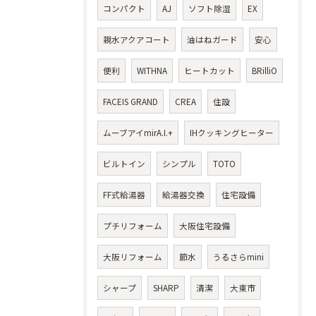
コンパクト
AJ
ソフト除湿
EX
親水アクアコート
油はねガード
安心
便利
WITHNA
ヒートカット
BRilliO
FACEIS GRAND
CREA
住設
ムーブアイmirA.I.+
IHクッキングヒーター
ビルトイン
シンプル
TOTO
FF式給湯器
給湯器交換
住宅設備
プチリフォーム
大阪住宅設備
大阪リフォーム
節水
うるさらmini
シャープ
SHARP
清潔
大東市