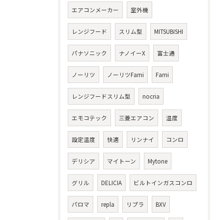
エアコンメーカー
室外機
レンジフード
スリム型
MITSUBISHI
パナソニック
ナノイーX
富士通
ノーリツ
ノーリツFami
Fami
レンジフードスリム型
nocria
エモコテック
三菱エアコン
温度
設定温度
快適
リンナイ
コンロ
デリシア
マイトーン
Mytone
グリル
DELICIA
ビルトインガスコンロ
パロマ
repla
リプラ
BXV