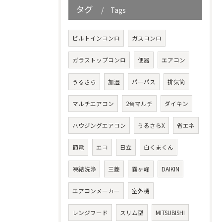
タグ
Tags
ビルトインコンロ
ガスコンロ
ガラストップコンロ
便器
エアコン
うるさら
加湿
パーパス
排気筒
マルチエアコン
2台マルチ
ダイキン
ハウジングエアコン
うるさらX
省エネ
節電
エコ
日立
白くまくん
凍結洗浄
三菱
霧ヶ峰
DAIKIN
エアコンメーカー
室外機
レンジフード
スリム型
MITSUBISHI