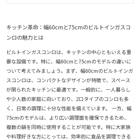
的な違い
実践！ビルトインガスコンロを使った料理の楽
キッチン革命：幅60cmと75cmのビルトインガスコ
しみ方
ンロの魅力とは
キッチンリフォーム時のポイント：ビルトイン
ガスコンロの選択
ビルトインガスコンロは、キッチンの中心ともいえる重
プロが教える！ビルトインガスコンロの正しい
要な設備です。特に、幅60cmと75cmのモデルの違いに
導入法
ついて考えてみましょう。まず、幅60cmのビルトインガ
結論：あなたのキッチンに最適なビルトインガ
スコンロは、コンパクトなデザインが特徴で、スペース
スコンロの幅は？
が限られたキッチンに最適です。一般的に、一人暮らし
や少人数の家庭に向いており、2口タイプのコンロも多
く、日常の調理に十分な性能を備えています。 一方、幅
75cmのモデルは、より広い調理面を確保できるため、
複数の鍋を同時に使用することが可能です。特に大家族
や料理好きな方にとっては、効率的に食品を調理できる