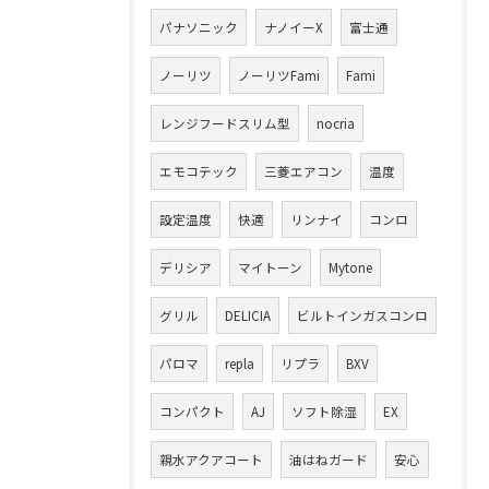
パナソニック
ナノイーX
富士通
ノーリツ
ノーリツFami
Fami
レンジフードスリム型
nocria
エモコテック
三菱エアコン
温度
設定温度
快適
リンナイ
コンロ
デリシア
マイトーン
Mytone
グリル
DELICIA
ビルトインガスコンロ
パロマ
repla
リプラ
BXV
コンパクト
AJ
ソフト除湿
EX
親水アクアコート
油はねガード
安心