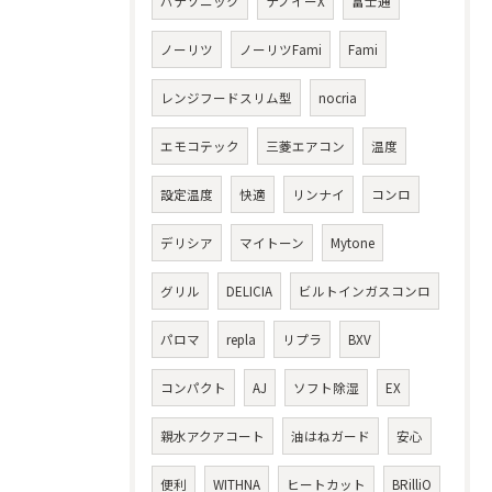
パナソニック
ナノイーX
富士通
ノーリツ
ノーリツFami
Fami
レンジフードスリム型
nocria
エモコテック
三菱エアコン
温度
設定温度
快適
リンナイ
コンロ
デリシア
マイトーン
Mytone
グリル
DELICIA
ビルトインガスコンロ
パロマ
repla
リプラ
BXV
コンパクト
AJ
ソフト除湿
EX
親水アクアコート
油はねガード
安心
便利
WITHNA
ヒートカット
BRilliO