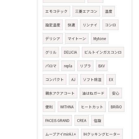
エモコテック
三菱エアコン
温度
設定温度
快適
リンナイ
コンロ
デリシア
マイトーン
Mytone
グリル
DELICIA
ビルトインガスコンロ
パロマ
repla
リプラ
BXV
コンパクト
AJ
ソフト除湿
EX
親水アクアコート
油はねガード
安心
便利
WITHNA
ヒートカット
BRilliO
FACEIS GRAND
CREA
住設
ムーブアイmirA.I.+
IHクッキングヒーター