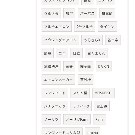
ガラストップコンロ
便器
エアコン
うるさら
加湿
パーパス
排気筒
マルチエアコン
2台マルチ
ダイキン
ハウジングエアコン
うるさらX
省エネ
節電
エコ
日立
白くまくん
凍結洗浄
三菱
霧ヶ峰
DAIKIN
エアコンメーカー
室外機
レンジフード
スリム型
MITSUBISHI
パナソニック
ナノイーX
富士通
ノーリツ
ノーリツFami
Fami
レンジフードスリム型
nocria