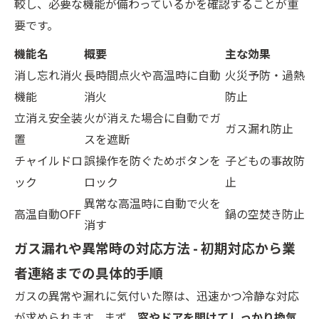
較し、必要な機能が備わっているかを確認することが重
要です。
機能名
概要
主な効果
消し忘れ消火
長時間点火や高温時に自動
火災予防・過熱
機能
消火
防止
立消え安全装
火が消えた場合に自動でガ
ガス漏れ防止
置
スを遮断
チャイルドロ
誤操作を防ぐためボタンを
子どもの事故防
ック
ロック
止
異常な高温時に自動で火を
高温自動OFF
鍋の空焚き防止
消す
ガス漏れや異常時の対応方法 - 初期対応から業
者連絡までの具体的手順
ガスの異常や漏れに気付いた際は、迅速かつ冷静な対応
が求められます。まず、
窓やドアを開けてしっかり換気