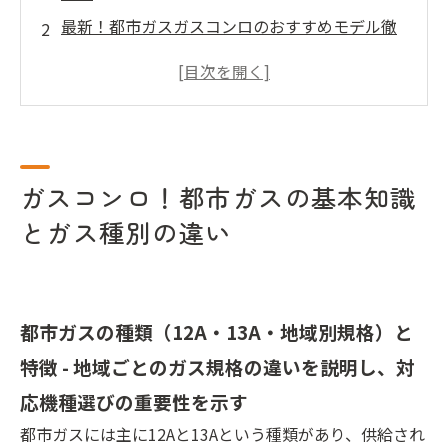
最新！都市ガスガスコンロのおすすめモデル徹
底比較
都市ガス用ガスコンロの設置・取り付け方法と
費用相場
都市ガス用ガスコンロの安全対策とトラブル予
防
ガスコンロ！都市ガスの基本知識
都市ガス用ガスコンロの性能別比較と選び方の
とガス種別の違い
深掘り
会社概要
都市ガスの種類（12A・13A・地域別規格）と
特徴 - 地域ごとのガス規格の違いを説明し、対
応機種選びの重要性を示す
都市ガスには主に12Aと13Aという種類があり、供給され