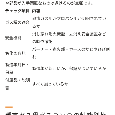
や部品が入手困難なものは避けるのが無難です。
チェック項目
内容
都市ガス用かプロパン用か明記されてい
ガス種の適合
るか
消し忘れ消火機能・立消え安全装置など
安全機能
の動作確認
バーナー・点火部・ホースのサビやひび割
劣化の有無
れ
製造年月日・
製造年が新しいか、保証がついているか
保証
付属品・説明
すべて揃っているか
書
都市ガス用ガスコンロの性能別比