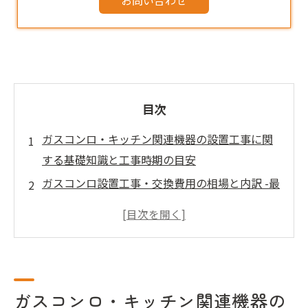
目次
ガスコンロ・キッチン関連機器の設置工事に関
する基礎知識と工事時期の目安
ガスコンロ設置工事・交換費用の相場と内訳 -最
新価格帯と節約術
ガスコンロ設置工事の工程手順 - DIY限界とプロ
依頼の違い、幅広い対応サービス
ガスコンロの設置工事を依頼する際の業者選び
と比較のポイント
ガスコンロ・キッチン関連機器の