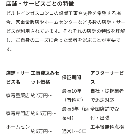
店舗・サービスごとの特徴
ビルトインガスコンロの設置工事や交換を希望する場
合、家電量販店やホームセンターなど多数の店舗・サー
ビスが利用されています。それぞれの店舗の特徴を理解
し、ご自身のニーズに合った業者を選ぶことが重要で
す。
店舗・サー
工事費込みセ
アフターサービ
保証期間
ビス名
ット価格
ス
最長10年
自社・提携業者
家電量販店
約7万円～
（有料可）
で迅速対応
最長5年（延
全国店舗で受
家電専門店
約6.5万円～
長可）
付・出張
ホームセン
工事後無料点検
約6万円～
通常1～5年