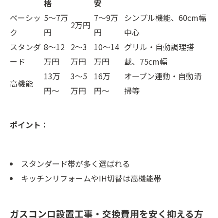
格
安
ベーシッ
5〜7万
7〜9万
シンプル機能、60cm幅
2万円
ク
円
円
中心
スタンダ
8〜12
2〜3
10〜14
グリル・自動調理搭
ード
万円
万円
万円
載、75cm幅
13万
3〜5
16万
オーブン連動・自動清
高機能
円〜
万円
円〜
掃等
ポイント：
スタンダード帯が多く選ばれる
キッチンリフォームやIH切替は高機能帯
ガスコンロ設置工事・交換費用を安く抑える方