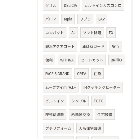
グリル
DELICIA
ビルトインガスコンロ
パロマ
repla
リプラ
BXV
コンパクト
AJ
ソフト除湿
EX
親水アクアコート
油はねガード
安心
便利
WITHNA
ヒートカット
BRilliO
FACEIS GRAND
CREA
住設
ムーブアイmirA.I.+
IHクッキングヒーター
ビルトイン
シンプル
TOTO
FF式給湯器
給湯器交換
住宅設備
プチリフォーム
大阪住宅設備