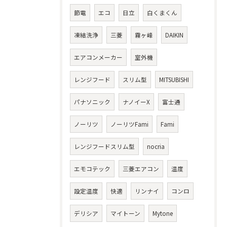
節電
エコ
日立
白くまくん
凍結洗浄
三菱
霧ヶ峰
DAIKIN
エアコンメーカー
室外機
レンジフード
スリム型
MITSUBISHI
パナソニック
ナノイーX
富士通
ノーリツ
ノーリツFami
Fami
レンジフードスリム型
nocria
エモコテック
三菱エアコン
温度
設定温度
快適
リンナイ
コンロ
デリシア
マイトーン
Mytone