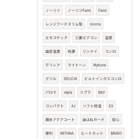
ノーリツ
ノーリツFami
Fami
レンジフードスリム型
nocria
エモコテック
三菱エアコン
温度
設定温度
快適
リンナイ
コンロ
デリシア
マイトーン
Mytone
グリル
DELICIA
ビルトインガスコンロ
パロマ
repla
リプラ
BXV
コンパクト
AJ
ソフト除湿
EX
親水アクアコート
油はねガード
安心
便利
WITHNA
ヒートカット
BRilliO