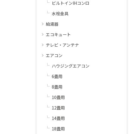
ビルトインIHコンロ
水栓金具
給湯器
エコキュート
テレビ・アンテナ
エアコン
ハウジングエアコン
6畳用
8畳用
10畳用
12畳用
14畳用
18畳用