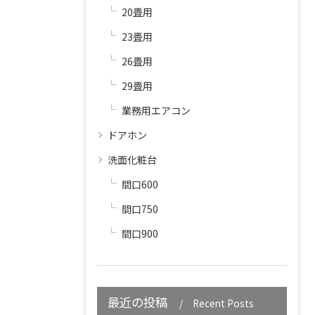
20畳用
23畳用
26畳用
29畳用
業務用エアコン
ドアホン
洗面化粧台
間口600
間口750
間口900
最近の投稿
Recent Posts