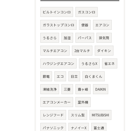
ビルトインコンロ
ガスコンロ
ガラストップコンロ
便器
エアコン
うるさら
加湿
パーパス
排気筒
マルチエアコン
2台マルチ
ダイキン
ハウジングエアコン
うるさらX
省エネ
節電
エコ
日立
白くまくん
凍結洗浄
三菱
霧ヶ峰
DAIKIN
エアコンメーカー
室外機
レンジフード
スリム型
MITSUBISHI
パナソニック
ナノイーX
富士通