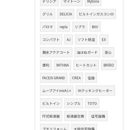
デリシア
マイトーン
Mytone
グリル
DELICIA
ビルトインガスコンロ
パロマ
repla
リプラ
BXV
コンパクト
AJ
ソフト除湿
EX
親水アクアコート
油はねガード
安心
便利
WITHNA
ヒートカット
BRilliO
FACEIS GRAND
CREA
住設
ムーブアイmirA.I.+
IHクッキングヒーター
ビルトイン
シンプル
TOTO
FF式給湯器
給湯器交換
住宅設備
プチリフォーム
大阪住宅設備