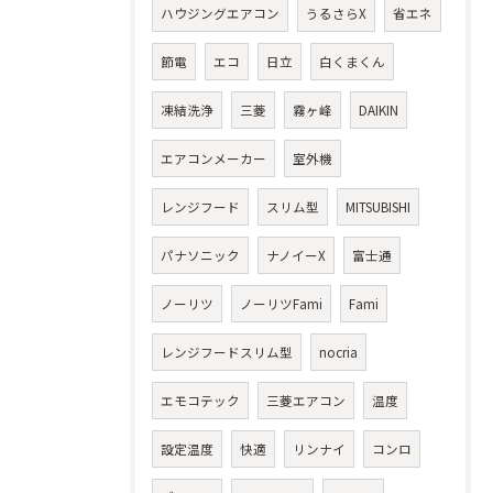
ハウジングエアコン
うるさらX
省エネ
節電
エコ
日立
白くまくん
凍結洗浄
三菱
霧ヶ峰
DAIKIN
エアコンメーカー
室外機
レンジフード
スリム型
MITSUBISHI
パナソニック
ナノイーX
富士通
ノーリツ
ノーリツFami
Fami
レンジフードスリム型
nocria
エモコテック
三菱エアコン
温度
設定温度
快適
リンナイ
コンロ