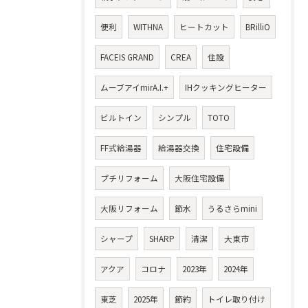
便利
WITHNA
ヒートカット
BRilliO
FACEIS GRAND
CREA
住設
ムーブアイmirA.I.+
IHクッキングヒーター
ビルトイン
シンプル
TOTO
FF式給湯器
給湯器交換
住宅設備
プチリフォーム
大阪住宅設備
大阪リフォーム
節水
うるさらmini
シャープ
SHARP
清潔
大東市
アクア
コロナ
2023年
2024年
東芝
2025年
節約
トイレ取り付け