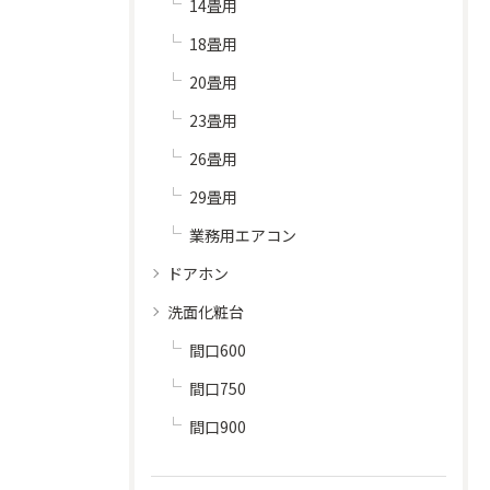
14畳用
18畳用
20畳用
23畳用
26畳用
29畳用
業務用エアコン
ドアホン
洗面化粧台
間口600
間口750
間口900