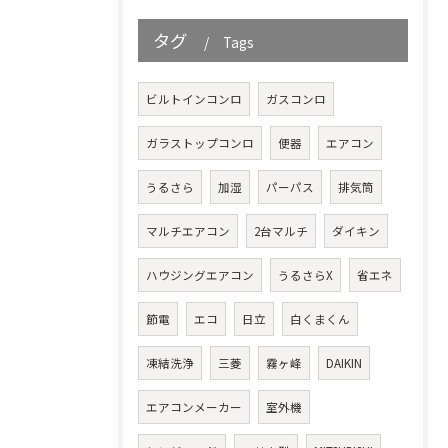
タグ
Tags
ビルトインコンロ
ガスコンロ
ガラストップコンロ
便器
エアコン
うるさら
加湿
パーパス
排気筒
マルチエアコン
2台マルチ
ダイキン
ハウジングエアコン
うるさらX
省エネ
節電
エコ
日立
白くまくん
凍結洗浄
三菱
霧ヶ峰
DAIKIN
エアコンメーカー
室外機