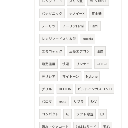
レンジフード
スリム型
MITSUBISHI
パナソニック
ナノイーX
富士通
ノーリツ
ノーリツFami
Fami
レンジフードスリム型
nocria
エモコテック
三菱エアコン
温度
設定温度
快適
リンナイ
コンロ
デリシア
マイトーン
Mytone
グリル
DELICIA
ビルトインガスコンロ
パロマ
repla
リプラ
BXV
コンパクト
AJ
ソフト除湿
EX
親水アクアコート
油はねガード
安心