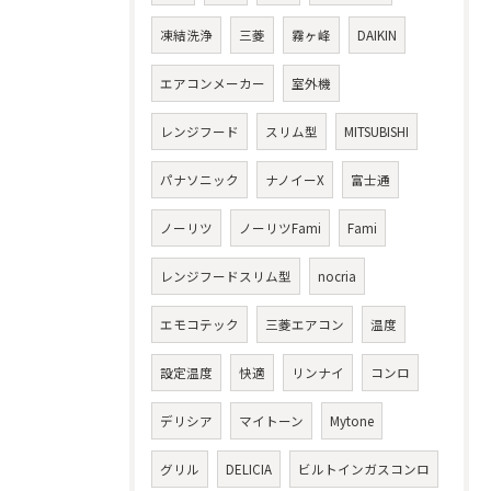
凍結洗浄
三菱
霧ヶ峰
DAIKIN
エアコンメーカー
室外機
レンジフード
スリム型
MITSUBISHI
パナソニック
ナノイーX
富士通
ノーリツ
ノーリツFami
Fami
レンジフードスリム型
nocria
エモコテック
三菱エアコン
温度
設定温度
快適
リンナイ
コンロ
デリシア
マイトーン
Mytone
グリル
DELICIA
ビルトインガスコンロ