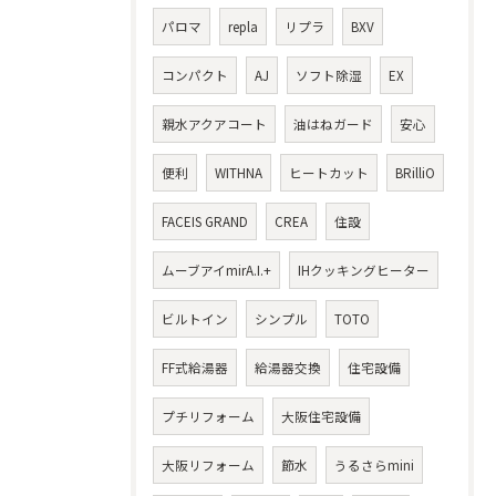
パロマ
repla
リプラ
BXV
コンパクト
AJ
ソフト除湿
EX
親水アクアコート
油はねガード
安心
便利
WITHNA
ヒートカット
BRilliO
FACEIS GRAND
CREA
住設
ムーブアイmirA.I.+
IHクッキングヒーター
ビルトイン
シンプル
TOTO
FF式給湯器
給湯器交換
住宅設備
プチリフォーム
大阪住宅設備
大阪リフォーム
節水
うるさらmini