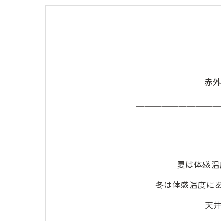
赤
＿＿＿＿＿＿＿＿＿
夏は体感温
冬は体感温度に
天