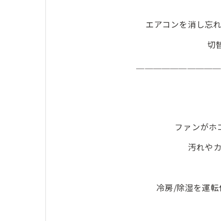
エアコンを消し忘
切
＿＿＿＿＿＿＿＿＿
ファンがホ
汚れや
冷房/除湿を運