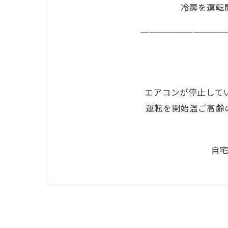
冷房を運転
＿＿＿＿＿＿＿＿＿
エアコンが停止して
運転を開始温ご高齢
自