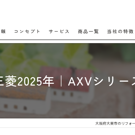
情報
コンセプト
サービス
商品一覧
当社の特徴
口コミ
販売
よくある質問
交換
三菱2025年｜AXVシリー
工事
メンテナンス
住宅設備
大阪府大東市のリフォ