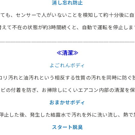
消し忘れ防止
れても、センサーで人がいないことを検知して約十分後に自
替えて不在の状態が約3時間続くと、自動で運転を停止しま
＿＿＿＿＿＿＿＿＿＿＿＿＿＿＿＿＿＿＿＿＿＿＿＿＿＿＿
≪清潔≫
よごれんボディ
コリ汚れと油汚れという相反する性質の汚れを同時に防ぐ
カビの付着を防ぎ、お掃除しにくいエアコン内部の清潔を保
おまかせボディ
転停止した後、発生した結露水で汚れを外に洗い流し、熱で
スタート脱臭