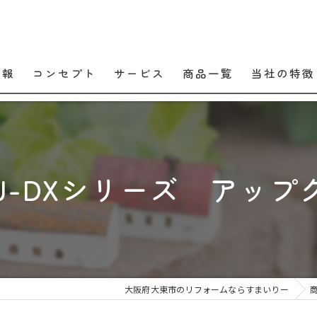
情報
コンセプト
サービス
商品一覧
当社の特徴
口コミ
販売
よくある質問
交換
｜U-DXシリーズ アッ
工事
メンテナンス
住宅設備
大阪府大東市のリフォームならすまいりー