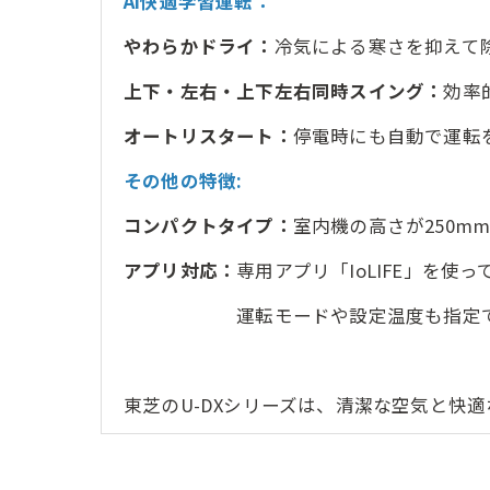
AI快適学習運転：
やわらかドライ：
冷気による寒さを抑えて
上下・左右・上下左右同時スイング：
効率
オートリスタート：
停電時にも自動で運転
その他の特徴:
コンパクトタイプ：
室内機の高さが250m
アプリ対応：
専用アプリ「IoLIFE」を
運転モードや設定温度も指定でき
東芝のU-DXシリーズは、清潔な空気と快