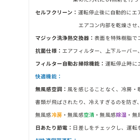
セルフクリーン：
運転停止後に自動的にエ
エアコン内部を乾燥させ、カビ
マジック洗浄熱交換器：
表面を特殊樹脂で
抗菌仕様：
エアフィルター、上下ルーバー
フィルター自動お掃除機能：
運転停止時に
快適機能：
無風感空調：
風を感じることなく、冷房・
書類が飛ばされたり、冷えすぎるのを防ぎ
無風感
冷房
・無風感
空清
・無風感
除湿
・無
日あたり節電：
日差しをチェックし、運転