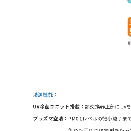
清潔機能：
UV除菌ユニット搭載：
熱交換器上部にUV
プラズマ空清：
PM0.1レベルの微小粒子
集めた汚れにUV照射を行って菌を