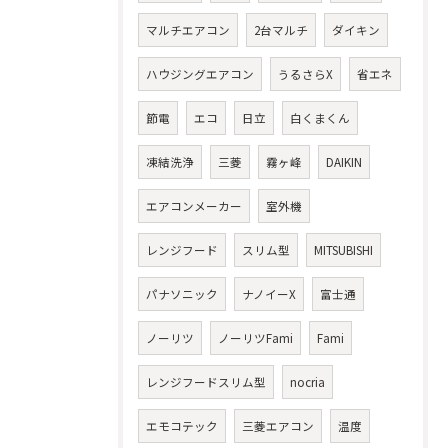
マルチエアコン
2台マルチ
ダイキン
ハウジングエアコン
うるさらX
省エネ
節電
エコ
日立
白くまくん
凍結洗浄
三菱
霧ヶ峰
DAIKIN
エアコンメーカー
室外機
レンジフード
スリム型
MITSUBISHI
パナソニック
ナノイーX
富士通
ノーリツ
ノーリツFami
Fami
レンジフードスリム型
nocria
エモコテック
三菱エアコン
温度