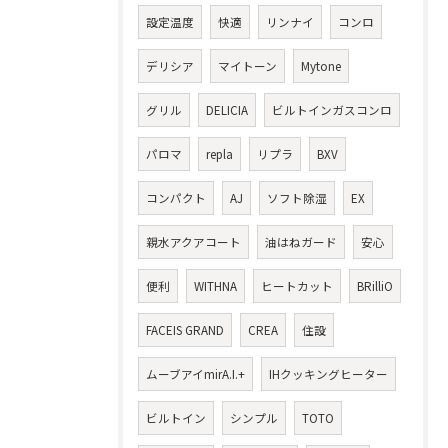
設定温度
快適
リンナイ
コンロ
デリシア
マイトーン
Mytone
グリル
DELICIA
ビルトインガスコンロ
パロマ
repla
リプラ
BXV
コンパクト
AJ
ソフト除湿
EX
親水アクアコート
油はねガード
安心
便利
WITHNA
ヒートカット
BRilliO
FACEIS GRAND
CREA
住設
ムーブアイmirA.I.+
IHクッキングヒーター
ビルトイン
シンプル
TOTO