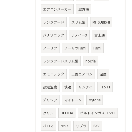
エアコンメーカー
室外機
レンジフード
スリム型
MITSUBISHI
パナソニック
ナノイーX
富士通
ノーリツ
ノーリツFami
Fami
レンジフードスリム型
nocria
エモコテック
三菱エアコン
温度
設定温度
快適
リンナイ
コンロ
デリシア
マイトーン
Mytone
グリル
DELICIA
ビルトインガスコンロ
パロマ
repla
リプラ
BXV