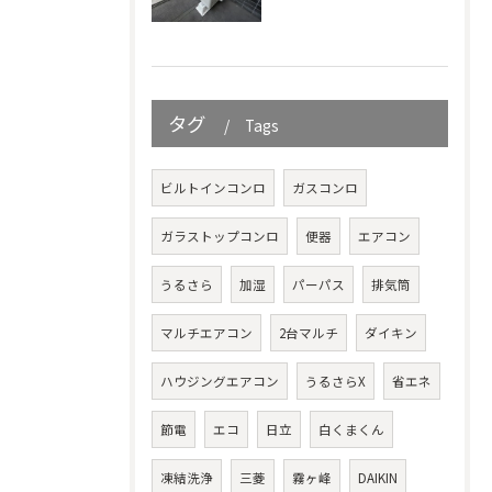
タグ
Tags
ビルトインコンロ
ガスコンロ
ガラストップコンロ
便器
エアコン
うるさら
加湿
パーパス
排気筒
マルチエアコン
2台マルチ
ダイキン
ハウジングエアコン
うるさらX
省エネ
節電
エコ
日立
白くまくん
凍結洗浄
三菱
霧ヶ峰
DAIKIN