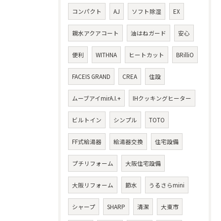
コンパクト
AJ
ソフト除湿
EX
親水アクアコート
油はねガード
安心
便利
WITHNA
ヒートカット
BRilliO
FACEIS GRAND
CREA
住設
ムーブアイmirA.I.+
IHクッキングヒーター
ビルトイン
シンプル
TOTO
FF式給湯器
給湯器交換
住宅設備
プチリフォーム
大阪住宅設備
大阪リフォーム
節水
うるさらmini
シャープ
SHARP
清潔
大東市