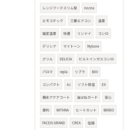
レンジフードスリム型
nocria
エモコテック
三菱エアコン
温度
設定温度
快適
リンナイ
コンロ
デリシア
マイトーン
Mytone
グリル
DELICIA
ビルトインガスコンロ
パロマ
repla
リプラ
BXV
コンパクト
AJ
ソフト除湿
EX
親水アクアコート
油はねガード
安心
便利
WITHNA
ヒートカット
BRilliO
FACEIS GRAND
CREA
住設