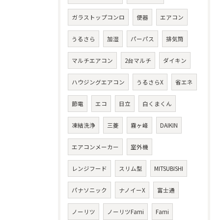
ガラストップコンロ
便器
エアコン
うるさら
加湿
パーパス
排気筒
マルチエアコン
2台マルチ
ダイキン
ハウジングエアコン
うるさらX
省エネ
節電
エコ
日立
白くまくん
凍結洗浄
三菱
霧ヶ峰
DAIKIN
エアコンメーカー
室外機
レンジフード
スリム型
MITSUBISHI
パナソニック
ナノイーX
富士通
ノーリツ
ノーリツFami
Fami