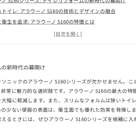
ノ S160シリーズ: トイレリフォームの新時代の幕開け
トイレ: アラウーノ S160の技術とデザインの融合
衛生を追求: アラウーノ S160の特徴とは
でも美しさを保つ: アラウーノ S160のスリムなフォルム
入事例に学ぶ: アラウーノ S160がもたらすリフォームの
との徹底比較: アラウーノ S160はなぜ選ばれるのか
フォームを成功させるために: アラウーノ S160の選択が
ームの新時代の幕開け
ソニックのアラウーノ S160シリーズが欠かせません。
非常に魅力的な選択肢です。アラウーノ S160の最大の
を大幅に軽減します。また、スリムなフォルムは狭いトイ
凸の少ない便器の表面は、衛生面でも優れた効果を発揮し
えるときには、ぜひアラウーノ S160シリーズを候補に入