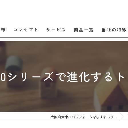
情報
コンセプト
サービス
商品一覧
当社の特徴
口コミ
販売
よくある質問
交換
160シリーズで進化する
工事
メンテナンス
住宅設備
大阪府大東市のリフォームならすまいりー