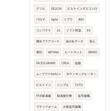
グリル
DELICIA
ビルトインガスコンロ
パロマ
repla
リプラ
BXV
コンパクト
AJ
ソフト除湿
EX
親水アクアコート
油はねガード
安心
便利
WITHNA
ヒートカット
BRilliO
FACEIS GRAND
CREA
住設
ムーブアイmirA.I.+
IHクッキングヒーター
ビルトイン
シンプル
TOTO
FF式給湯器
給湯器交換
住宅設備
プチリフォーム
大阪住宅設備