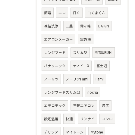
節電
エコ
日立
白くまくん
凍結洗浄
三菱
霧ヶ峰
DAIKIN
エアコンメーカー
室外機
レンジフード
スリム型
MITSUBISHI
パナソニック
ナノイーX
富士通
ノーリツ
ノーリツFami
Fami
レンジフードスリム型
nocria
エモコテック
三菱エアコン
温度
設定温度
快適
リンナイ
コンロ
デリシア
マイトーン
Mytone