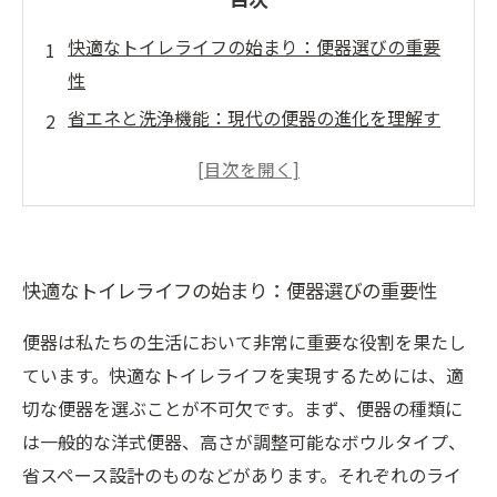
快適なトイレライフの始まり：便器選びの重要
性
省エネと洗浄機能：現代の便器の進化を理解す
る
スペースに最適な便器：狭小トイレの工夫
デザインと機能の調和：スタイリッシュな便器
の選び方
快適なトイレライフの始まり：便器選びの重要性
リフォーム前に知っておくべき注意事項
あなたの生活を豊かにする便器の選び方
便器は私たちの生活において非常に重要な役割を果たし
理想のトイレを手に入れるためのステップ
ています。快適なトイレライフを実現するためには、適
切な便器を選ぶことが不可欠です。まず、便器の種類に
は一般的な洋式便器、高さが調整可能なボウルタイプ、
省スペース設計のものなどがあります。それぞれのライ